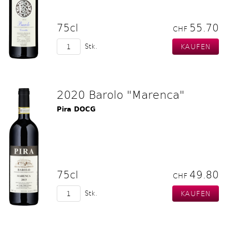
75cl
55.70
CHF
Stk.
2020 Barolo "Marenca"
Pira DOCG
75cl
49.80
CHF
Stk.