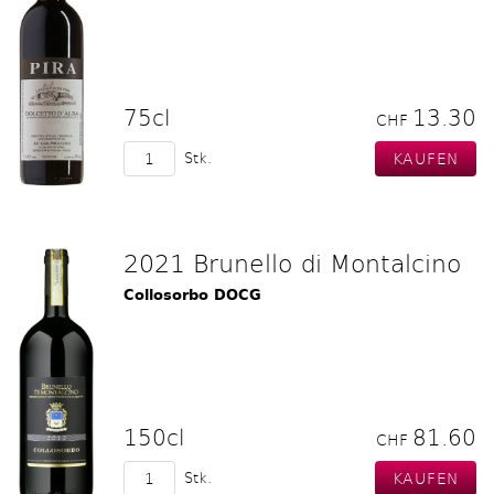
75cl
13.30
CHF
Stk.
2021 Brunello di Montalcino
Collosorbo DOCG
150cl
81.60
CHF
Stk.