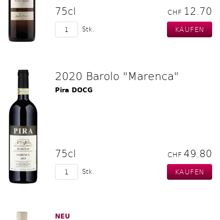
75cl
12.70
CHF
Stk.
2020 Barolo "Marenca"
Pira DOCG
75cl
49.80
CHF
Stk.
NEU