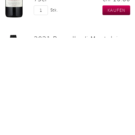
Stk.
2021 Brunello di Montalcino
Collosorbo DOCG
75cl
40.40
CHF
Stk.
2021 Barbera d'Asti
Superiore