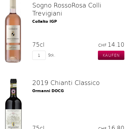
Sogno RossoRosa Colli
Trevigiani
Collalto IGP
75cl
14.10
CHF
Stk.
2019 Chianti Classico
Ormanni DOCG
75cl
16.80
CHF