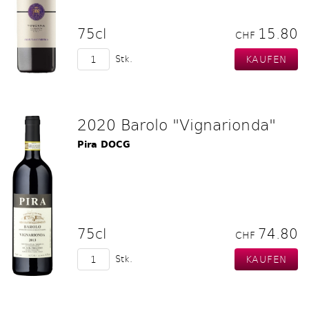
75cl
15.80
CHF
Stk.
2020 Barolo "Vignarionda"
Pira DOCG
75cl
74.80
CHF
Stk.