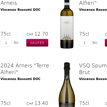
Arneis
Alfieri"
Vincenzo Bossotti DOC
Vincenzo Bosso
75cl
12.70
75cl
CHF
Stk.
Stk.
2024 Arneis "Terre
VSQ Spum
Alfieri"
Brut
Vincenzo Bossotti DOC
Vincenzo Bossot
75cl
13.40
75cl
CHF