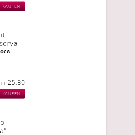
ti
iserva
 DOCG
25.80
CHF
lo
a"