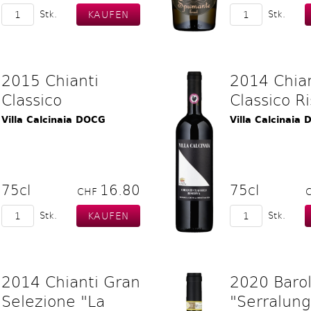
Stk.
Stk.
2015 Chianti
2014 Chian
Classico
Classico R
Villa Calcinaia DOCG
Villa Calcinaia
75cl
16.80
75cl
CHF
Stk.
Stk.
2014 Chianti Gran
2020 Baro
Selezione "La
"Serralung