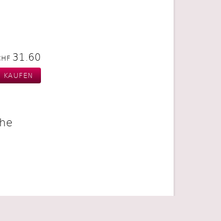
31.60
CHF
he
18.90
CHF