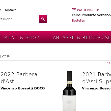
WARENKORB
e
Kontakt
Keine Produkte vorhand
Bestellen
TIMENT & SHOP
ANLÄSSE & BEIGEMÜS
ukte
S
2022 Barbera
2021 Barb
d'Asti
d'Asti Sup
Vincenzo Bossotti DOCG
Vincenzo Bosso