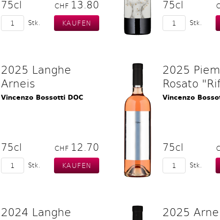
75cl
13.80
75cl
CHF
Stk.
Stk.
2025 Langhe
2025 Piem
Arneis
Rosato "Rif
Vincenzo Bossotti DOC
Vincenzo Bosso
75cl
12.70
75cl
CHF
Stk.
Stk.
2024 Langhe
2025 Arnei