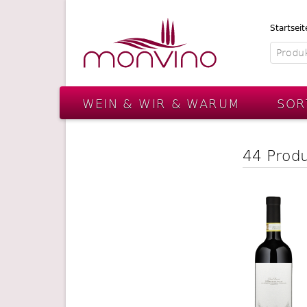
Startseit
WEIN & WIR & WARUM
SOR
44 Prod