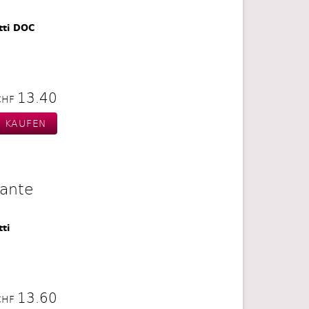
tti DOC
13.40
CHF
ante
ti
13.60
CHF