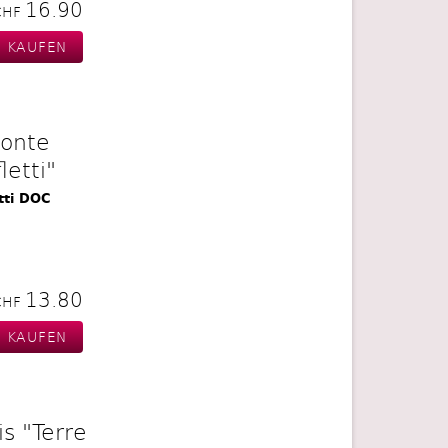
16.90
CHF
onte
letti"
tti DOC
13.80
CHF
s "Terre