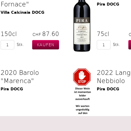
Fornace"
Pira DOCG
Villa Calcinaia DOCG
150cl
87.60
75cl
CHF
Stk.
Stk.
2020 Barolo
2022 Lang
"Marenca"
Nebbiolo
Pira DOCG
Pira DOCG
75cl
49.80
75cl
CHF
Stk.
Stk.