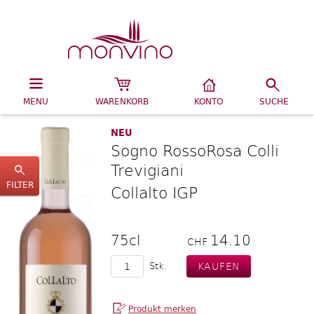
MENU
WARENKORB
KONTO
SUCHE
NEU
Sogno RossoRosa Colli
Trevigiani
FILTER
Collalto IGP
75cl
14.10
CHF
Stk.