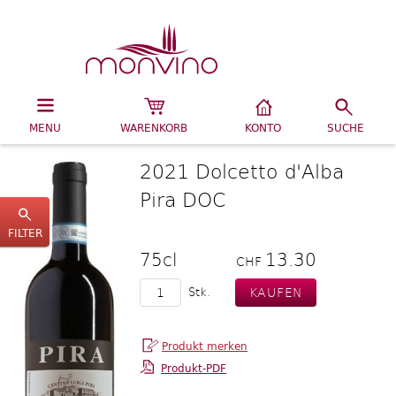
MENU
WARENKORB
KONTO
SUCHE
2021 Dolcetto d'Alba
Pira DOC
FILTER
75cl
13.30
CHF
Stk.
Produkt-PDF