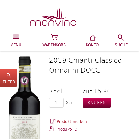
MENU
WARENKORB
KONTO
SUCHE
2019 Chianti Classico
Ormanni DOCG
FILTER
75cl
16.80
CHF
Stk.
Produkt-PDF