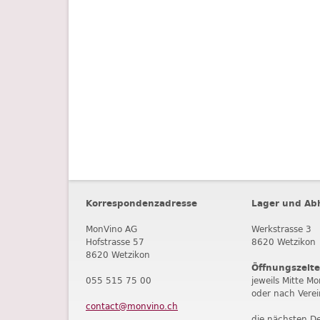
Korrespondenzadresse
Lager und Ab
MonVino AG
Werkstrasse 3
Hofstrasse 57
8620 Wetzikon
8620 Wetzikon
Öffnungszeit
055 515 75 00
jeweils Mitte Mo
oder nach Vere
contact@monvino.ch
die nächsten D