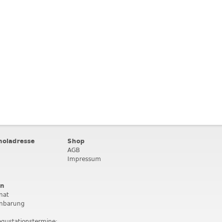
holadresse
Shop
AGB
Impressum
en
nat
inbarung
egustationstermine: